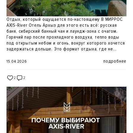
Отдых, который ощущается по-настоящему В МИРРОС
AXIS-River Отель Архыз для этого есть всё: русская
баня, сибирский банный чан и лаундж-зона с очагом.
Горячий пар после прохладного воздуха, тепло воды
под открытым небом и огонь, вокруг которого хочется
задержаться дольше. Это формат отдыха, где не
нужно никуда спешить только замедлиться и
наслаждаться моментом. Именно такие детали делают
подробнее
15.04.2026
поездку в горы по-настоящему особенной.
2
2
59