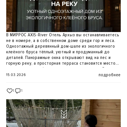
В МИРРОС AXIS-River Отель Архыз вы останавливаетесь
не в номере, а в собственном доме среди гор и леса.
Одноэтажный деревянный дом-шале из экологичного
клеёного бруса тёплый, уютный и продуманный до
деталей. Панорамные окна открывают вид на лес и
горную реку, а просторная терраса становится местом
для утреннего кофе или вечерних разговоров. Внутри
кухня-гостиная, отдельная спальня и ванная комната.
подробнее
15.03.2026
Размещение до четырёх гостей на основных спальных
местах удобно для пары, семьи или небольшой
1
1
43
компании. Здесь легко почувствовать тишину, свежий
горный воздух и настоящий отдых без суеты. Откройте
Архыз в своём ритме ️ Бронирование и информация:
https://mirros-hotels.com/arkhyz-river/