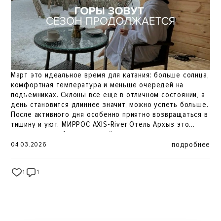
Март это идеальное время для катания: больше солнца,
комфортная температура и меньше очередей на
подъёмниках. Склоны всё ещё в отличном состоянии, а
день становится длиннее значит, можно успеть больше.
После активного дня особенно приятно возвращаться в
тишину и уют. МИРРОС AXIS-River Отель Архыз это
дома-шале на берегу горной реки, где можно по-
настоящему расслабиться после склонов. Горный
подробнее
04.03.2026
воздух, собственная терраса, лаунж-зона с очагом,
русская баня и сибирский чан формат отдыха, который
1
1
33
дополняет день на трассах. Катание днём тишина и
тепло вечером. Горнолыжный сезон ещё идёт. Самое
время успеть. Откройте Архыз в марте ️ Бронирование и
информация:
https://mirros-hotels.com/arkhyz-river/