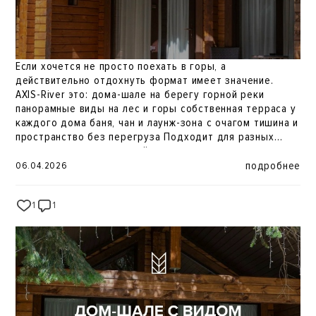
Если хочется не просто поехать в горы, а
действительно отдохнуть формат имеет значение.
AXIS-River это: дома-шале на берегу горной реки
панорамные виды на лес и горы собственная терраса у
каждого дома баня, чан и лаунж-зона с очагом тишина и
пространство без перегруза Подходит для разных
сценариев: поездка вдвоём, выходные с друзьями или
семейный отдых. Это Архыз, в котором есть и природа,
подробнее
06.04.2026
и комфорт. Бронирование:
https://mirros-
hotels.com/arkhyz/
1
1
37