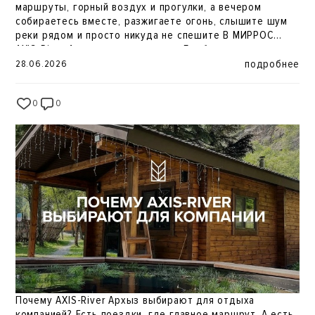
маршруты, горный воздух и прогулки, а вечером
собираетесь вместе, разжигаете огонь, слышите шум
реки рядом и просто никуда не спешите В МИРРОС
AXIS-River Архыз есть отдельная Барбекю-зона с
мангалом, где можно устроить настоящий кавказский
подробнее
28.06.2026
вечер. Можно заказать мясо, замаринованное по
фирменным рецептам Самостоятельно приготовить
0
0
31
блюда на огне Наслаждаться атмосферой гор, природы
и отдыха без суеты Потому что иногда лучший ужин не
в ресторане. А там, где горячий мангал, близкие люди
рядом и горы вокруг
Почему AXIS-River Архыз выбирают для отдыха
компанией? Есть поездки, где главное маршрут. А есть