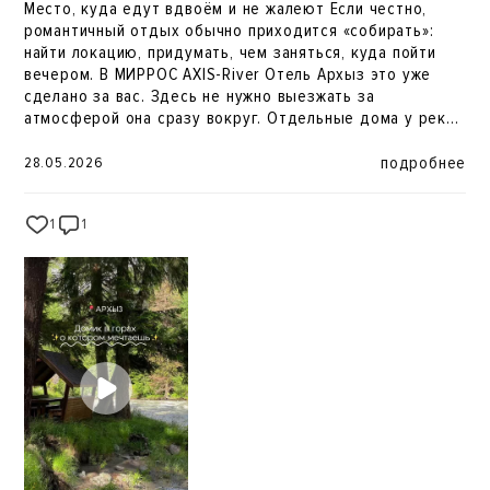
Место, куда едут вдвоём и не жалеют Если честно,
Не нужно отдельно искать баню, место для ужина или
романтичный отдых обычно приходится «собирать»:
красивую локацию для отдыха всё уже есть на
найти локацию, придумать, чем заняться, куда пойти
территории. Иногда лучший отдых это не насыщенный
вечером. В МИРРОС AXIS-River Отель Архыз это уже
план. А вечер у реки, близкие люди рядом и мысль: «как
сделано за вас. Здесь не нужно выезжать за
хорошо, что мы всё-таки приехали»
атмосферой она сразу вокруг. Отдельные дома у реки,
много пространства, нормальная дистанция от других
гостей и ощущение, что вы не в отеле, а в своём месте.
подробнее
28.05.2026
Плюс всё, что обычно ищут для отдыха: баня, чан, зона
с огнём и всё это не «для галочки», а реально рабочий
1
1
41
сценарий на вечер. Такой формат удобен тем, что не
требует усилий. И, как показывает практика, именно
такие поездки потом обсуждают дольше всего.