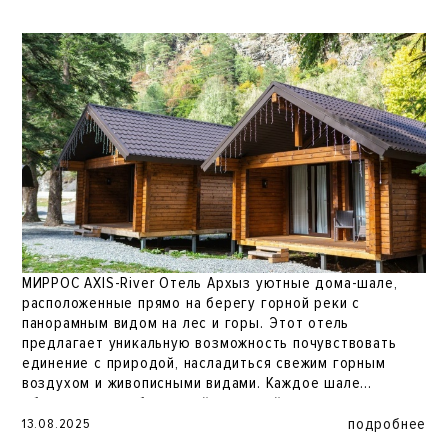
МИРРОС AXIS-River Отель Архыз уютные дома-шале,
расположенные прямо на берегу горной реки с
панорамным видом на лес и горы. ️Этот отель
предлагает уникальную возможность почувствовать
единение с природой, насладиться свежим горным
воздухом и живописными видами. Каждое шале
оборудовано собственной террасой для максимального
комфорта отдыхающих. Дома построены из
подробнее
13.08.2025
экологичного клееного бруса и включают кухню-